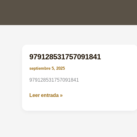
979128531757091841
septiembre 5, 2025
979128531757091841
979128531757091841
Leer entrada »